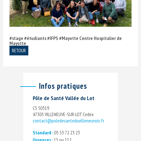
#stage #étudiants #IFPS #Mayotte Centre Hospitalier de
Mayotte
RETOUR
Infos pratiques
Pôle de Santé Vallée du Lot
CS 50319
47305 VILLENEUVE-SUR-LOT Cedex
contact@poledesanteduvilleneuvois.fr
Standard :
05 53 72 23 23
Urgences :
15 ou 112