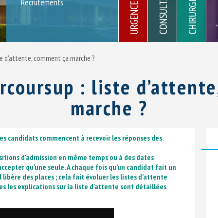
CHIRURGIE
Recrutements
MÉ
pluridisc
Service Mobile d'
Réanimation (SMU
Prise
ligne
iste d’attente, comment ça marche ?
arcoursup : liste d’atten
marche ?
 les candidats commencent à recevoir les réponses des
positions d'admission en même temps ou à des dates
accepter qu'une seule. A chaque fois qu’un candidat fait un
 libère des places ; cela fait évoluer les listes d’attente
s les explications sur la liste d'attente sont détaillées