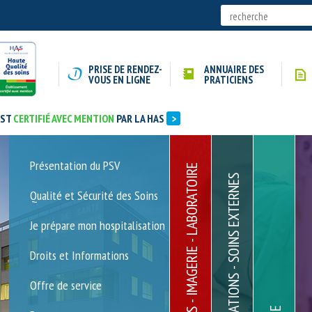
PRISE DE RENDEZ-
ANNUAIRE DES
VOUS EN LIGNE
PRATICIENS
EST
CERTIFIÉ AVEC MENTION
PAR LA HAS
>
Présentation du PSV
Coordination Hosp
Centre 
URGENCES - IMAGERIE - LABORATOIRE
Prélèvements de 
Spéciali
CONSULTATIONS - SOINS EXTERNES
Sommeil
Qualité et Sécurité des Soins
Hospitalisation C
(UHCD)
Consulta
Je prépare mon hospitalisation
hospital
Imagerie
Droits et Informations
Consulta
libéraux
Laboratoire de Bi
Offre de service
Médicale
Obésité 