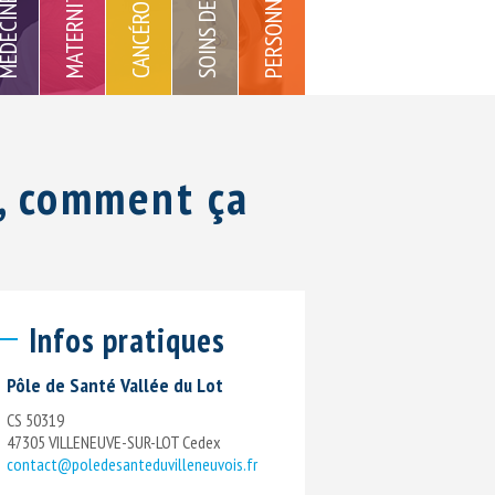
PERSONNES ÂGÉES
CANCÉROLOGIE
DECINE
iplinaires
Urgence et de
Digestives
R)
 de rendez-vous en
te, comment ça
Infos pratiques
Pôle de Santé Vallée du Lot
CS 50319
47305 VILLENEUVE-SUR-LOT Cedex
contact@poledesanteduvilleneuvois.fr